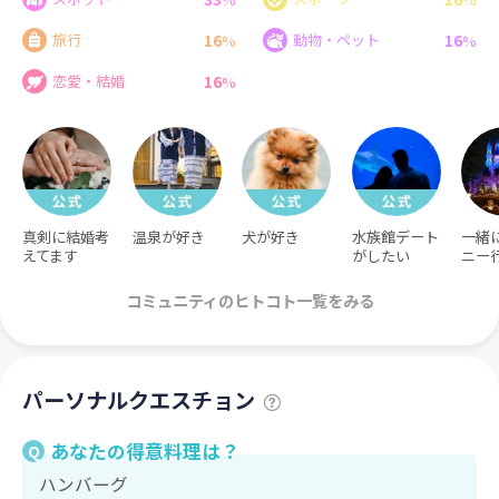
16
16
旅行
動物・ペット
%
%
16
恋愛・結婚
%
真剣に結婚考
温泉が好き
犬が好き
水族館デート
一緒
えてます
がしたい
ニー
コミュニティのヒトコト一覧をみる
パーソナルクエスチョン
あなたの得意料理は？
Q
ハンバーグ