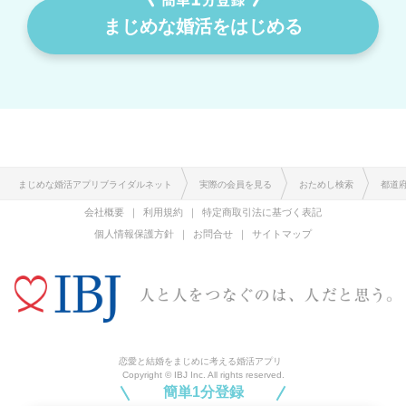
まじめな婚活をはじめる
まじめな婚活アプリブライダルネット
実際の会員を見る
おためし検索
都道
会社概要
利用規約
特定商取引法に基づく表記
個人情報保護方針
お問合せ
サイトマップ
恋愛と結婚をまじめに考える婚活アプリ
Copyright © IBJ Inc. All rights reserved.
簡単1分登録