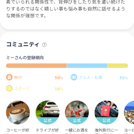
素でいられる関係性で、背伸びをしたり気を遣い続けた
りするのではなく嬉しい事も悩み事も自然に話せるよう
な関係が理想です。
コミュニティ
ミーさんの登録傾向
50
33
旅行
グルメ・お酒
%
%
16
スポーツ
%
コーヒーが好
ドライブが好
一緒にお酒を
海外旅行に一
ヨー