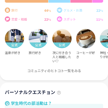
44
22
旅行
グルメ・お酒
%
%
22
11
恋愛・結婚
スポット
%
%
温泉が好き
旅行好き
次に付き合う
コーヒーが好
神社
人と結婚した
き
りが
い♡
コミュニティのヒトコト一覧をみる
パーソナルクエスチョン
学生時代の部活動は？
Q