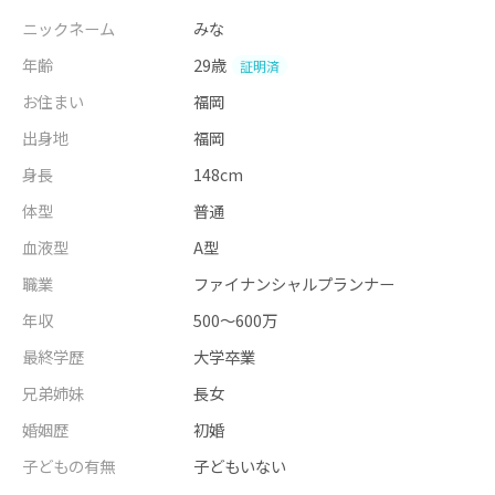
ニックネーム
みな
年齢
29歳
証明済
お住まい
福岡
出身地
福岡
身長
148cm
体型
普通
血液型
A型
職業
ファイナンシャルプランナー
年収
500～600万
最終学歴
大学卒業
兄弟姉妹
長女
婚姻歴
初婚
子どもの有無
子どもいない