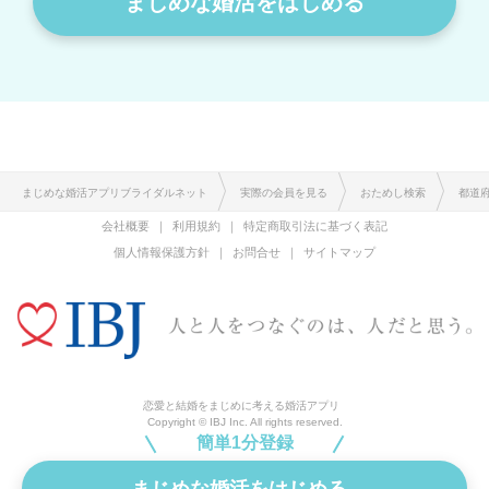
まじめな婚活をはじめる
まじめな婚活アプリブライダルネット
実際の会員を見る
おためし検索
都道
会社概要
利用規約
特定商取引法に基づく表記
個人情報保護方針
お問合せ
サイトマップ
恋愛と結婚をまじめに考える婚活アプリ
Copyright © IBJ Inc. All rights reserved.
簡単1分登録