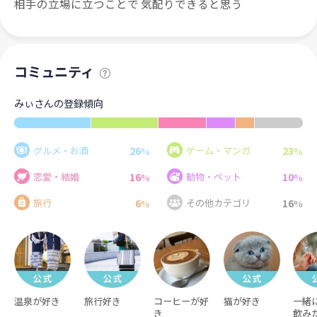
相手の立場に立つことで 気配りできると思う
コミュニティ
みぃさんの登録傾向
26
23
グルメ・お酒
ゲーム・マンガ
%
%
16
10
恋愛・結婚
動物・ペット
%
%
6
16
旅行
その他カテゴリ
%
%
温泉が好き
旅行好き
コーヒーが好
猫が好き
一緒
き
飲み