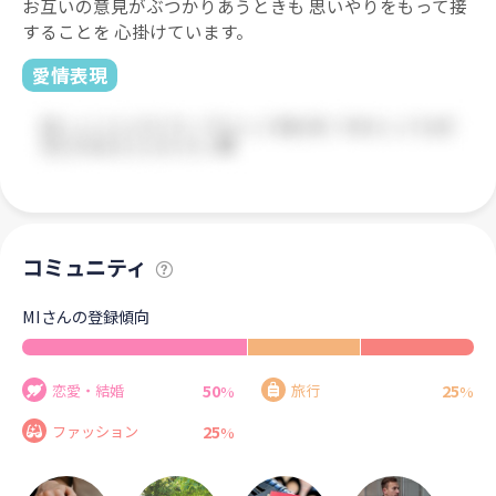
お互いの意見がぶつかりあうときも 思いやりをもって接
することを 心掛けています。
愛情表現
コミュニティ
MIさんの登録傾向
50
25
恋愛・結婚
旅行
%
%
25
ファッション
%