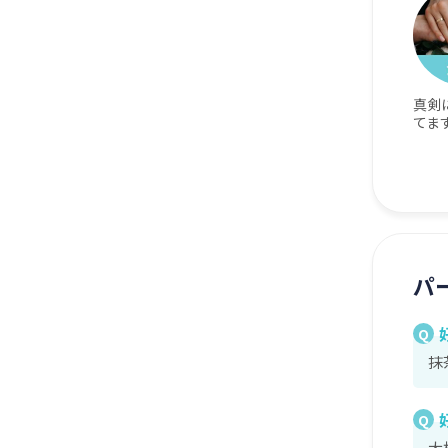
真剣
てま
パ
Q
抹
Q
大