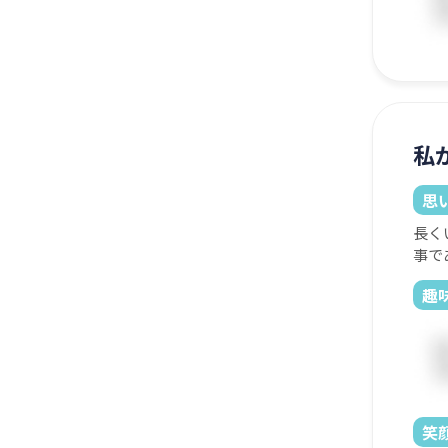
私
思
長く
事で
趣
笑