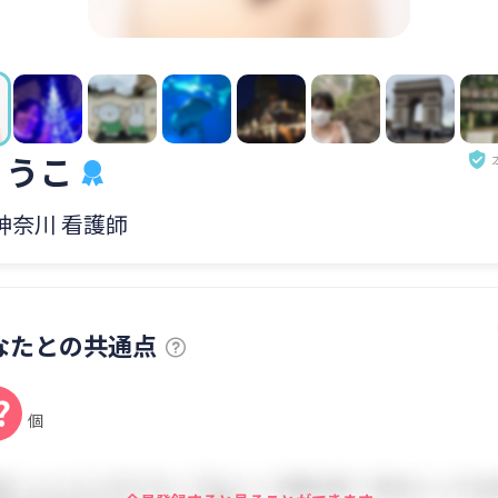
ょうこ
 神奈川 看護師
なたとの共通点
?
個