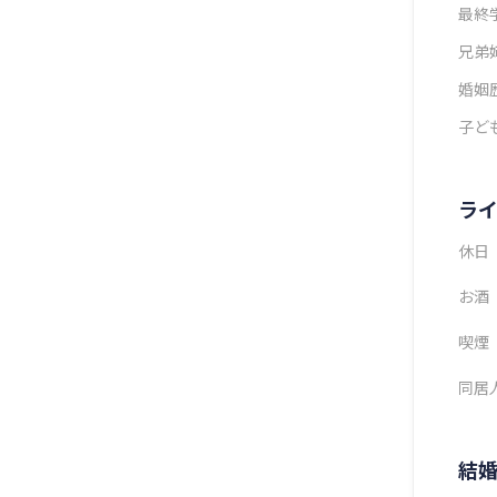
最終
兄弟
婚姻
子ど
ラ
休日
お酒
喫煙
同居
結