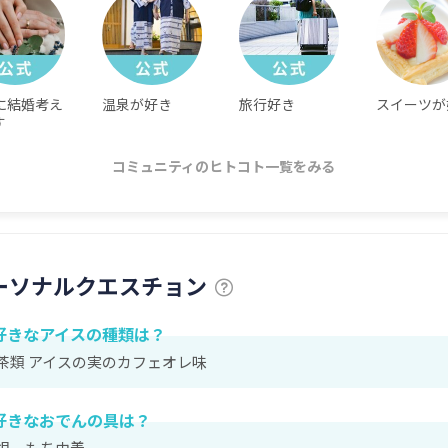
に結婚考え
温泉が好き
旅行好き
スイーツが
す
コミュニティのヒトコト一覧をみる
ーソナルクエスチョン
好きなアイスの種類は？
茶類 アイスの実のカフェオレ味
好きなおでんの具は？
根、もち巾着