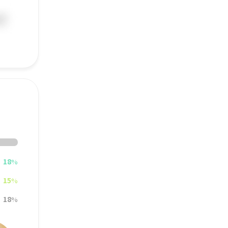
18
%
15
%
18
%