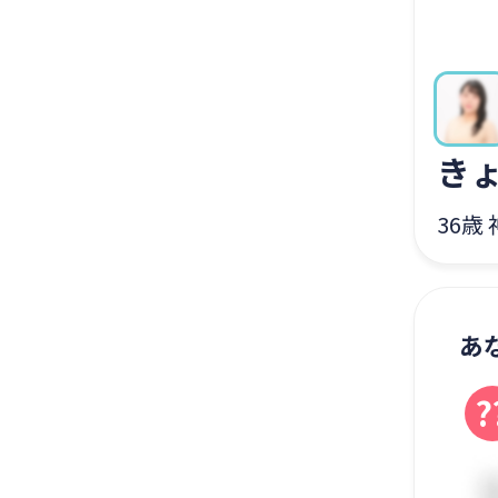
き
36歳
あ
?