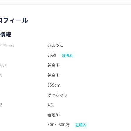
ロフィール
本情報
クネーム
きょうこ
36歳
証明済
まい
神奈川
地
神奈川
159cm
ぽっちゃり
型
A型
看護師
500～600万
証明済