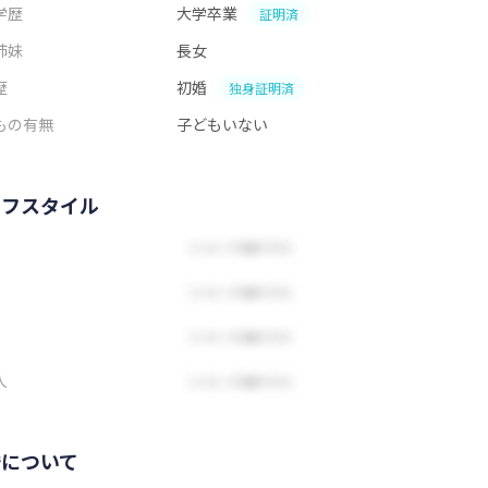
学歴
大学卒業
証明済
姉妹
長女
歴
初婚
独身証明済
もの有無
子どもいない
イフスタイル
人
婚について