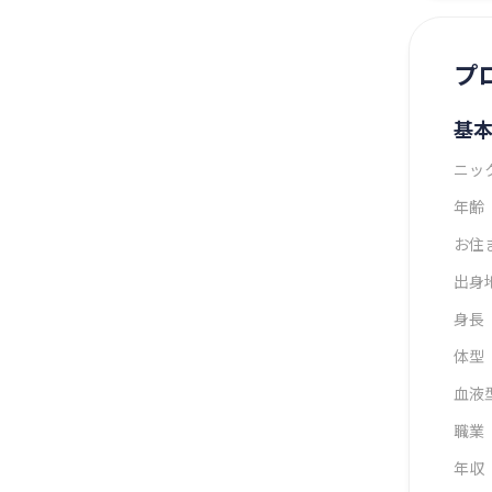
プ
基
ニッ
年齢
お住
出身
身長
体型
血液
職業
年収