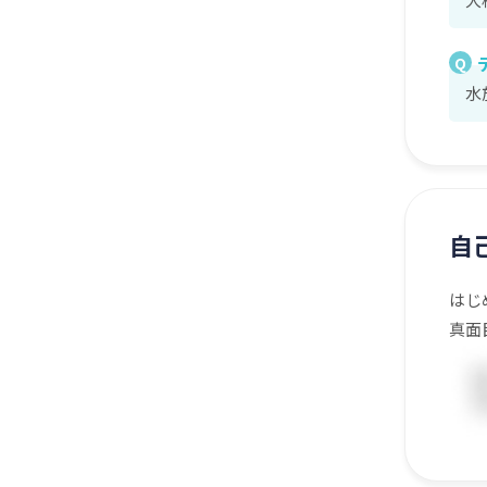
Q
水
自
はじ
真面