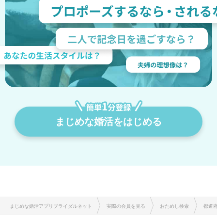
まじめな婚活をはじめる
まじめな婚活アプリブライダルネット
実際の会員を見る
おためし検索
都道