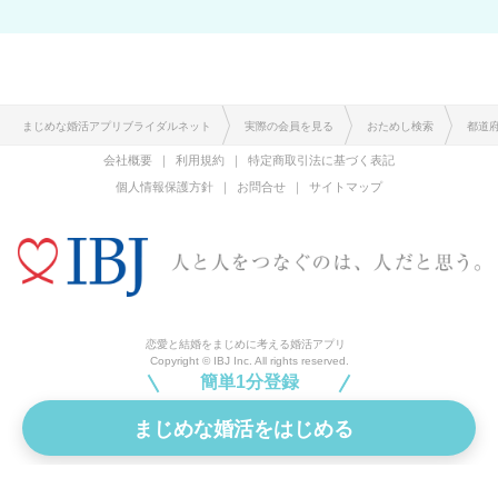
まじめな婚活アプリブライダルネット
実際の会員を見る
おためし検索
都道
会社概要
利用規約
特定商取引法に基づく表記
個人情報保護方針
お問合せ
サイトマップ
恋愛と結婚をまじめに考える婚活アプリ
Copyright © IBJ Inc. All rights reserved.
簡単1分登録
まじめな婚活をはじめる