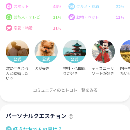
44
22
スポット
グルメ・お酒
%
%
11
11
芸能人・テレビ
動物・ペット
%
%
11
恋愛・結婚
%
次に付き合う
犬が好き
神社・仏閣巡
ディズニーリ
四季
人と結婚した
りが好き
ゾートが好き
たい
い♡
コミュニティのヒトコト一覧をみる
パーソナルクエスチョン
好きなおでんの具は？
Q