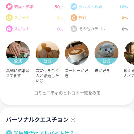
50
16
恋愛・結婚
グルメ・お酒
%
%
8
8
スポーツ
旅行
%
%
8
8
スポット
その他カテゴリ
%
%
真剣に結婚考
次に付き合う
コーヒーが好
猫が好き
遠距
えてます
人と結婚した
き
んと
い♡
コミュニティのヒトコト一覧をみる
パーソナルクエスチョン
学生時代のアルバイトは？
Q