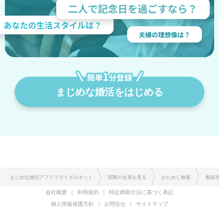
まじめな婚活をはじめる
まじめな婚活アプリブライダルネット
実際の会員を見る
おためし検索
都道
会社概要
利用規約
特定商取引法に基づく表記
個人情報保護方針
お問合せ
サイトマップ