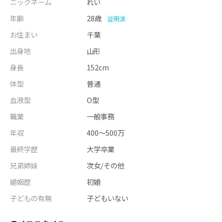
ニックネーム
れい
年齢
28歳
証明済
お住まい
千葉
出身地
山形
身長
152cm
体型
普通
血液型
O型
職業
一般事務
年収
400～500万
最終学歴
大学卒業
兄弟姉妹
次女/その他
婚姻歴
初婚
子どもの有無
子どもいない