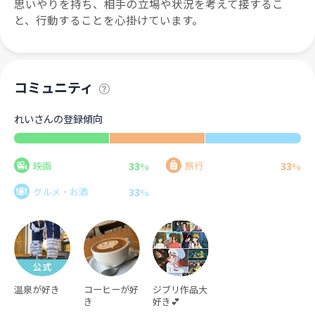
思いやりを持ち、相手の立場や状況を考えて接するこ
と、行動することを心掛けています。
コミュニティ
れいさんの登録傾向
33
33
映画
旅行
%
%
33
グルメ・お酒
%
温泉が好き
コーヒーが好
ジブリ作品大
き
好き💕