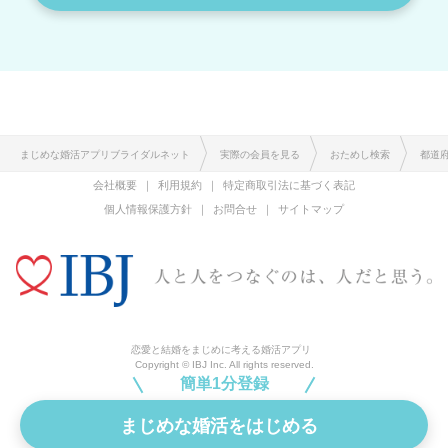
まじめな婚活アプリブライダルネット
実際の会員を見る
おためし検索
都道
会社概要
利用規約
特定商取引法に基づく表記
個人情報保護方針
お問合せ
サイトマップ
恋愛と結婚をまじめに考える婚活アプリ
Copyright © IBJ Inc. All rights reserved.
簡単1分登録
まじめな婚活をはじめる