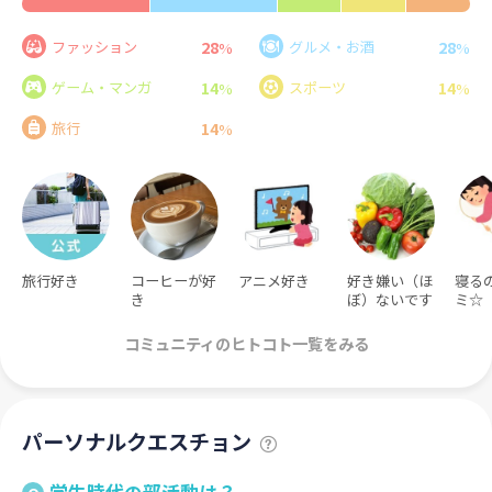
28
28
ファッション
グルメ・お酒
%
%
14
14
ゲーム・マンガ
スポーツ
%
%
14
旅行
%
旅行好き
コーヒーが好
アニメ好き
好き嫌い（ほ
寝る
き
ぼ）ないです
ミ☆
コミュニティのヒトコト一覧をみる
パーソナルクエスチョン