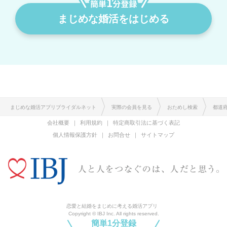
まじめな婚活をはじめる
まじめな婚活アプリブライダルネット
実際の会員を見る
おためし検索
都道
会社概要
利用規約
特定商取引法に基づく表記
個人情報保護方針
お問合せ
サイトマップ
恋愛と結婚をまじめに考える婚活アプリ
Copyright © IBJ Inc. All rights reserved.
簡単1分登録