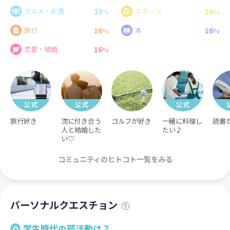
33
16
グルメ・お酒
スポーツ
%
%
16
16
旅行
本
%
%
16
恋愛・結婚
%
旅行好き
次に付き合う
ゴルフが好き
一緒に料理し
読書
人と結婚した
たい♪
い♡
コミュニティのヒトコト一覧をみる
パーソナルクエスチョン
学生時代の部活動は？
Q