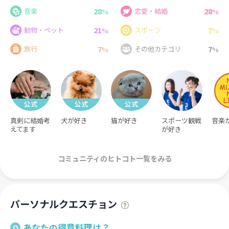
28
28
音楽
恋愛・結婚
%
%
21
7
動物・ペット
スポーツ
%
%
7
7
旅行
その他カテゴリ
%
%
真剣に結婚考
犬が好き
猫が好き
スポーツ観戦
音楽が
えてます
が好き
コミュニティのヒトコト一覧をみる
パーソナルクエスチョン
あなたの得意料理は？
Q