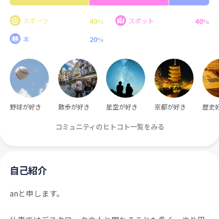
40
40
スポーツ
スポット
%
%
20
本
%
野球が好き
散歩が好き
星空が好き
京都が好き
歴史
コミュニティのヒトコト一覧をみる
自己紹介
anと申します。