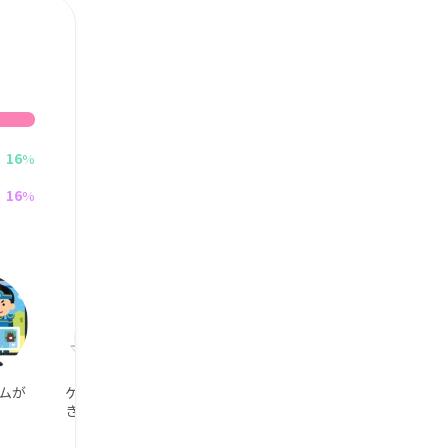
16
%
16
%
ムが
ゲーム実況好
うさぎが好き
き。