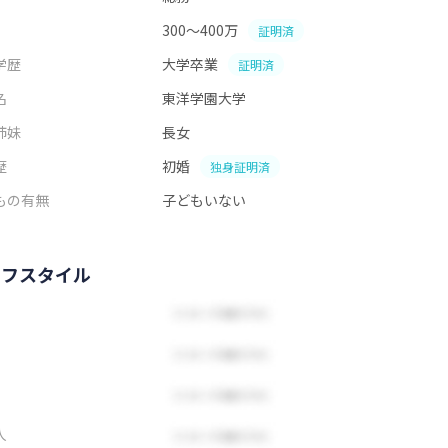
300～400万
証明済
学歴
大学卒業
証明済
名
東洋学園大学
姉妹
長女
歴
初婚
独身証明済
もの有無
子どもいない
イフスタイル
人