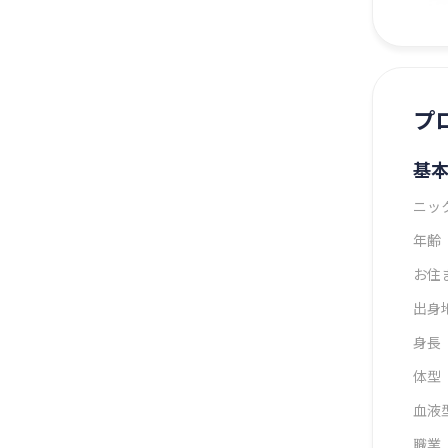
プ
基
ニッ
年齢
お住
出身
身長
体型
血液
職業