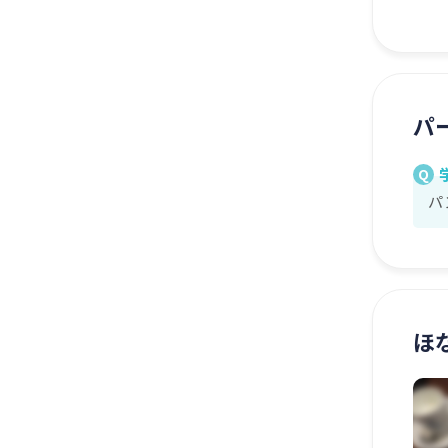
パ
Q
パ
ほ