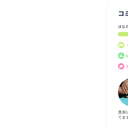
コ
ほな
真剣
てま