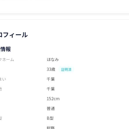
ロフィール
本情報
クネーム
ほなみ
33歳
証明済
まい
千葉
地
千葉
152cm
普通
型
B型
総務