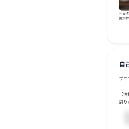
今日
珈琲
自
プロ
【性
周り