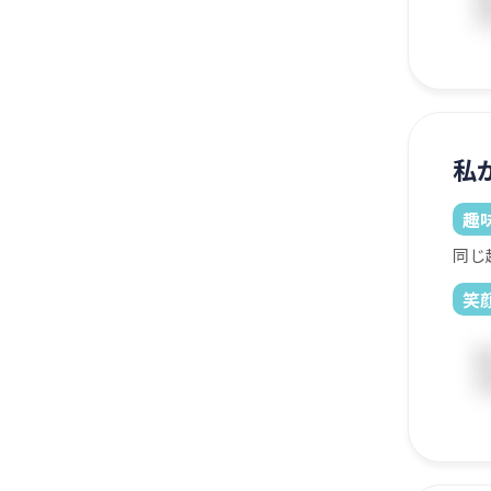
私
趣
同じ
笑