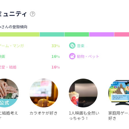
ミュニティ
みさんの登録傾向
33
ゲーム・マンガ
%
音楽
16
映画
%
動物・ペット
16
恋愛・結婚
%
に結婚考え
カラオケが好き
1人映画も全然い
家庭用ゲー
す
っちゃう！
好き