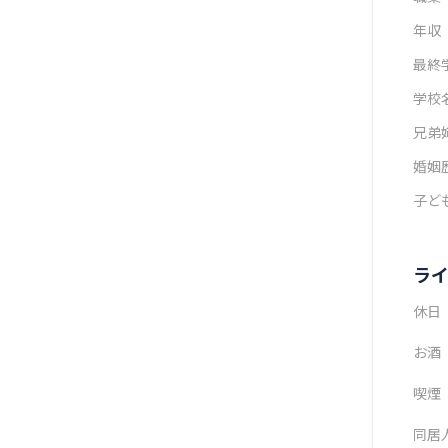
年収
最終
学校
兄弟
婚姻
子ど
ラ
休日
お酒
喫煙
同居