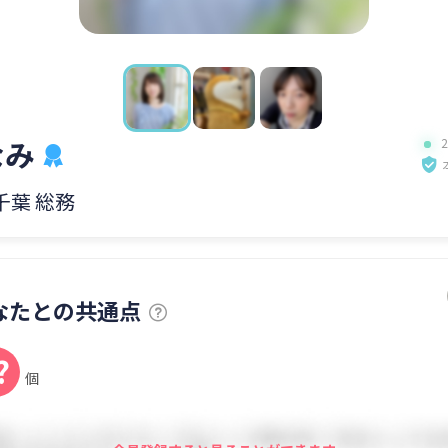
なみ
 千葉 総務
なたとの共通点
?
個