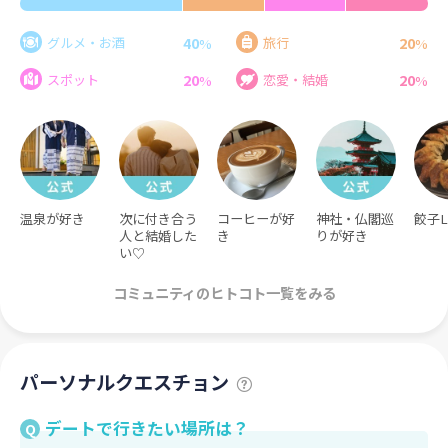
40
20
グルメ・お酒
旅行
%
%
20
20
スポット
恋愛・結婚
%
%
温泉が好き
次に付き合う
コーヒーが好
神社・仏閣巡
餃子L
人と結婚した
き
りが好き
い♡
コミュニティのヒトコト一覧をみる
パーソナルクエスチョン
デートで行きたい場所は？
Q