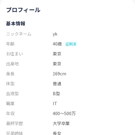
プロフィール
基本情報
ニックネーム
yk
年齢
40歳
証明済
お住まい
東京
出身地
東京
身長
169cm
体型
普通
血液型
B型
職業
IT
年収
400～500万
最終学歴
大学卒業
兄弟姉妹
長女