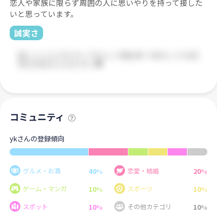
恋人や家族に限らず周囲の人に思いやりを持って接した
いと思っています。
誠実さ
コミュニティ
ykさんの登録傾向
40
20
グルメ・お酒
恋愛・結婚
%
%
10
10
ゲーム・マンガ
スポーツ
%
%
10
10
スポット
その他カテゴリ
%
%