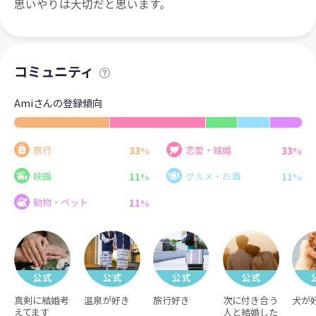
思いやりは大切だと思います。
コミュニティ
Amiさんの登録傾向
33
33
旅行
恋愛・結婚
%
%
11
11
映画
グルメ・お酒
%
%
11
動物・ペット
%
真剣に結婚考
温泉が好き
旅行好き
次に付き合う
犬が
えてます
人と結婚した