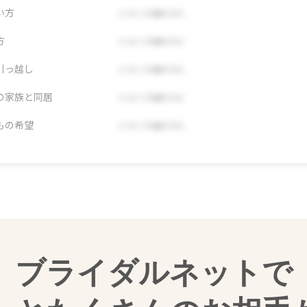
い方
方
引っ越し
の家族と同居
もの希望
ブライダルネットで