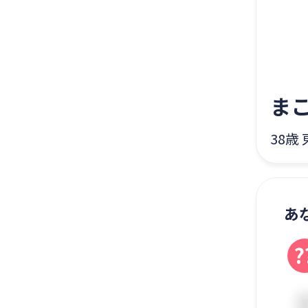
ま
38歳
あ
?