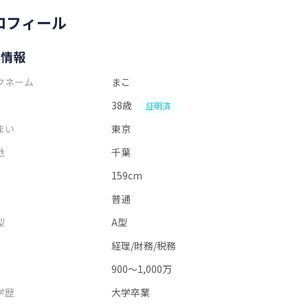
ロフィール
本情報
クネーム
まこ
38歳
証明済
まい
東京
地
千葉
159cm
普通
型
A型
経理/財務/税務
900～1,000万
学歴
大学卒業