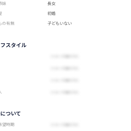
姉妹
長女
歴
初婚
もの有無
子どもいない
イフスタイル
人
婚について
希望時期