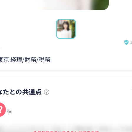
こ
 東京 経理/財務/税務
なたとの共通点
?
個