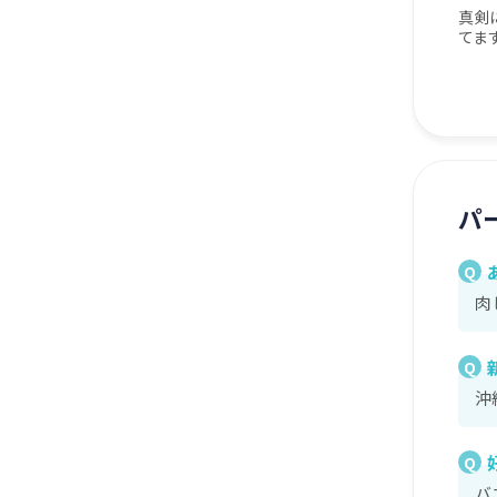
真剣
てま
パ
Q
肉
Q
沖
Q
バ