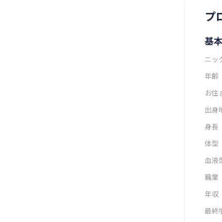
プ
基
ニッ
年齢
お住
出身
身長
体型
血液
職業
年収
最終