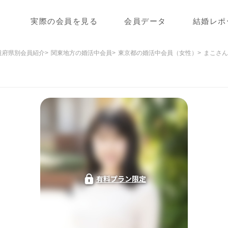
実際の会員を見る
会員データ
結婚レポ
道府県別会員紹介
関東地方の婚活中会員
東京都の婚活中会員（女性）
まこさん
有料プラン限定