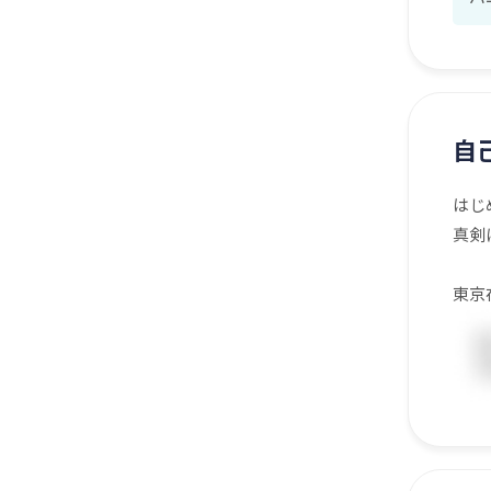
自
はじ
真剣
東京