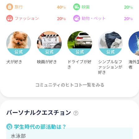
40
20
旅行
映画
%
%
20
20
ファッション
動物・ペット
%
%
犬が好き
映画が好き
ドライブが好
シンプルなフ
海外
き
ァッションが
者
好き
コミュニティのヒトコト一覧をみる
パーソナルクエスチョン
学生時代の部活動は？
Q
水泳部