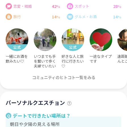
42
28
恋愛・結婚
スポット
%
%
14
14
旅行
グルメ・お酒
%
%
一緒にお酒を
いつまでも手
好きな人と旅
一途なタイプ
遠距
飲みたい♡
を繋いで歩く
行に行きたい
です
んと
夫婦でいたい
♡
コミュニティのヒトコト一覧をみる
パーソナルクエスチョン
デートで行きたい場所は？
Q
朝日や夕陽の見える場所