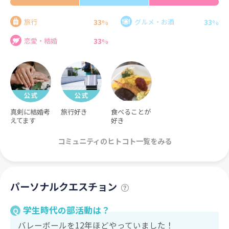
33
33
旅行
グルメ・お酒
%
%
33
恋愛・結婚
%
真剣に結婚考
旅行好き
食べることが
えてます
好き
コミュニティのヒトコト一覧をみる
パーソナルクエスチョン
学生時代の部活動は？
Q
バレーボールを12年ほどやっていました！