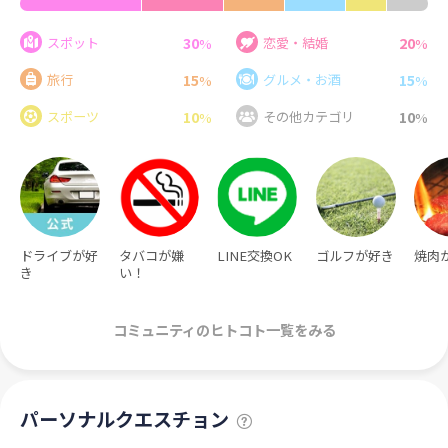
30
20
スポット
恋愛・結婚
%
%
15
15
旅行
グルメ・お酒
%
%
10
10
スポーツ
その他カテゴリ
%
%
ドライブが好
タバコが嫌
LINE交換OK
ゴルフが好き
焼肉
き
い！
コミュニティのヒトコト一覧をみる
パーソナルクエスチョン