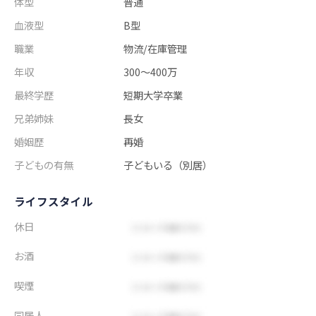
体型
普通
血液型
B型
職業
物流/在庫管理
年収
300～400万
最終学歴
短期大学卒業
兄弟姉妹
長女
婚姻歴
再婚
子どもの有無
子どもいる（別居）
ライフスタイル
休日
お酒
喫煙
同居人