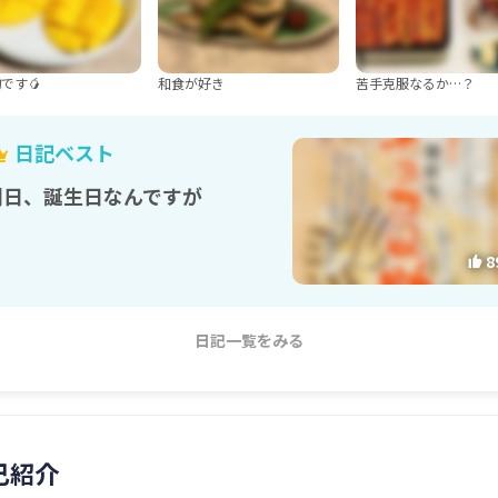
です🥭
和食が好き
苦手克服なるか…？
日記ベスト
明日、誕生日なんですが
8
日記一覧をみる
己紹介