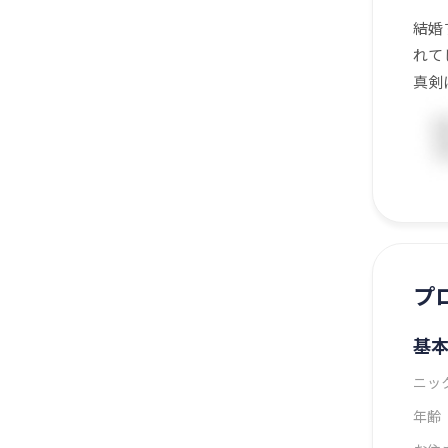
結婚
れて
真剣
プ
基
ニッ
年齢