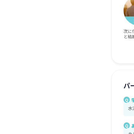
次に
と結
パ
Q
水
Q
カ