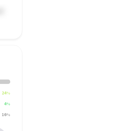
24
%
4
%
16
%