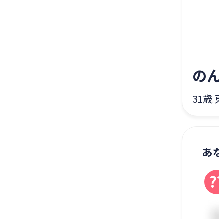
の
31歳
あ
?