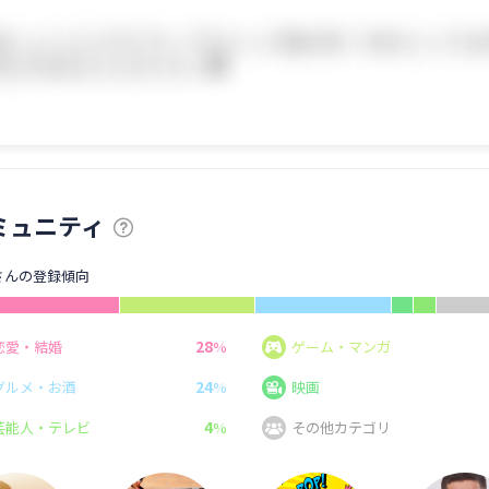
ミュニティ
さんの登録傾向
28
恋愛・結婚
%
ゲーム・マンガ
24
グルメ・お酒
%
映画
4
芸能人・テレビ
%
その他カテゴリ