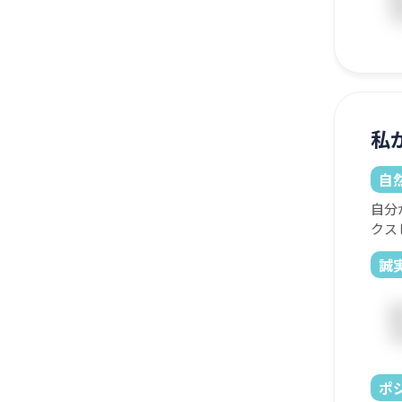
私
自
自分
クス
誠
ポ