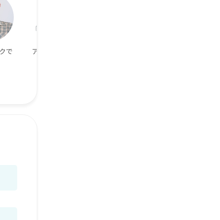
クで
アニメ好き
一人の時間も大
1年以内に結婚し
事
たい