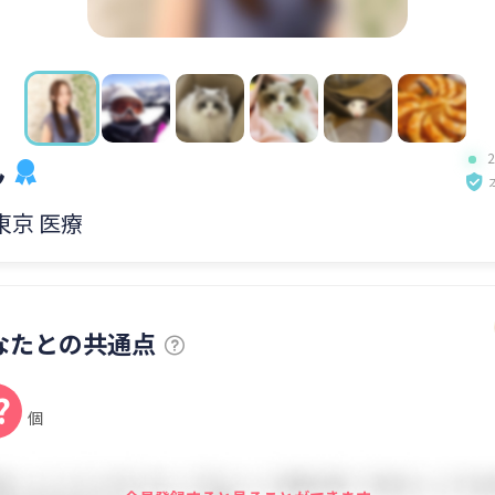
ん
 東京 医療
なたとの共通点
?
個