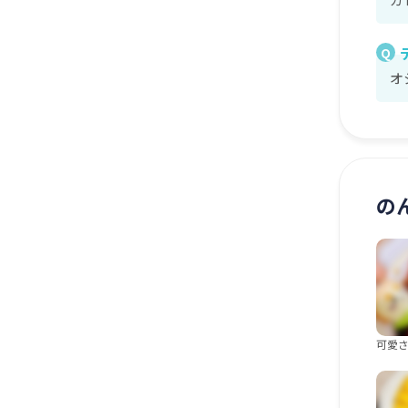
Q
オ
の
可愛