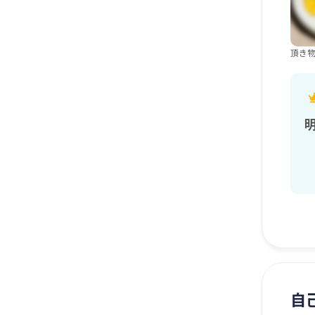
頂き物
自