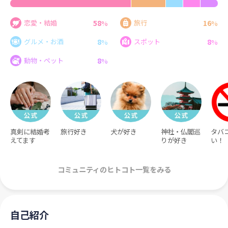
58
16
恋愛・結婚
旅行
%
%
8
8
グルメ・お酒
スポット
%
%
8
動物・ペット
%
真剣に結婚考
旅行好き
犬が好き
神社・仏閣巡
タバ
えてます
りが好き
い！
コミュニティのヒトコト一覧をみる
自己紹介