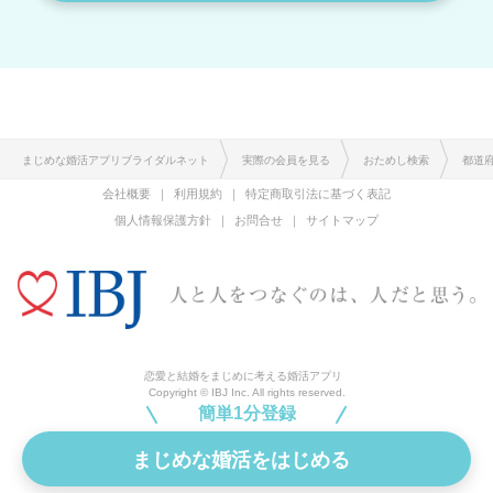
まじめな婚活アプリブライダルネット
実際の会員を見る
おためし検索
都道
会社概要
利用規約
特定商取引法に基づく表記
個人情報保護方針
お問合せ
サイトマップ
恋愛と結婚をまじめに考える婚活アプリ
Copyright © IBJ Inc. All rights reserved.
簡単1分登録
まじめな婚活をはじめる