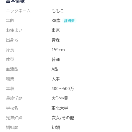
基本情報
ニックネーム
ももこ
年齢
38歳
証明済
お住まい
東京
出身地
青森
身長
159cm
体型
普通
血液型
A型
職業
人事
年収
400～500万
最終学歴
大学卒業
学校名
東北大学
兄弟姉妹
次女/その他
婚姻歴
初婚