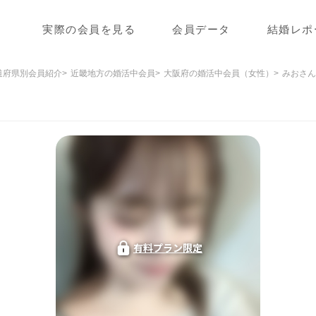
実際の会員を見る
会員データ
結婚レポ
道府県別会員紹介
近畿地方の婚活中会員
大阪府の婚活中会員（女性）
みおさん
有料プラン限定