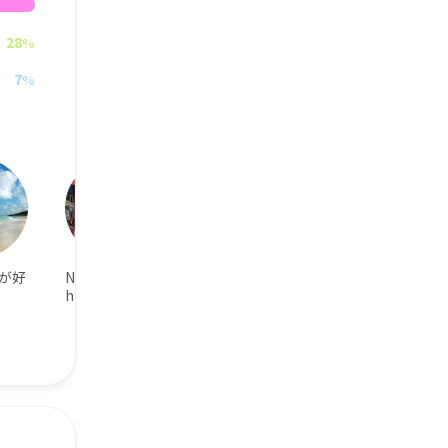
28
%
7
%
が好
Nintendo Switc
名探偵コナンが
のどかな田舎で
hやってます
好き
育ちました