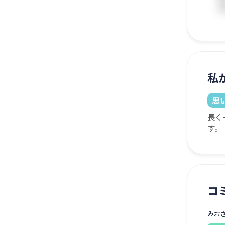
私
思
長く
す。
コ
みお