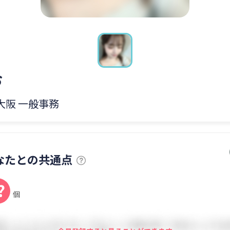
お
 大阪 一般事務
なたとの共通点
?
個