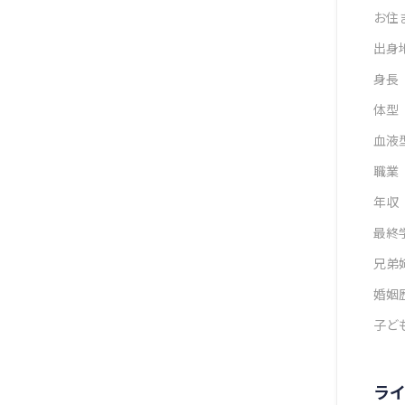
お住
出身
身長
体型
血液
職業
年収
最終
兄弟
婚姻
子ど
ラ