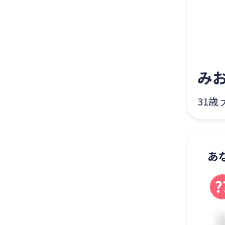
み
31歳
あ
?