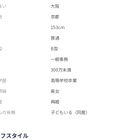
まい
大阪
地
京都
153cm
普通
型
B型
一般事務
300万未満
学歴
高等学校卒業
姉妹
長女
歴
再婚
もの有無
子どもいる（同居）
イフスタイル