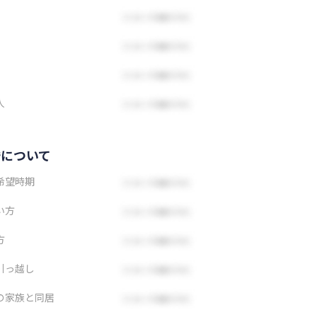
人
婚について
希望時期
い方
方
引っ越し
の家族と同居