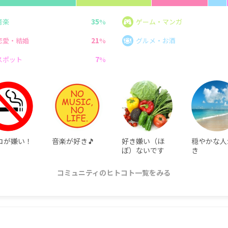
35
音楽
%
ゲーム・マンガ
21
恋愛・結婚
%
グルメ・お酒
7
スポット
%
コが嫌い！
音楽が好き🎵
好き嫌い（ほ
穏やかな人
ぼ）ないです
き
コミュニティのヒトコト一覧をみる