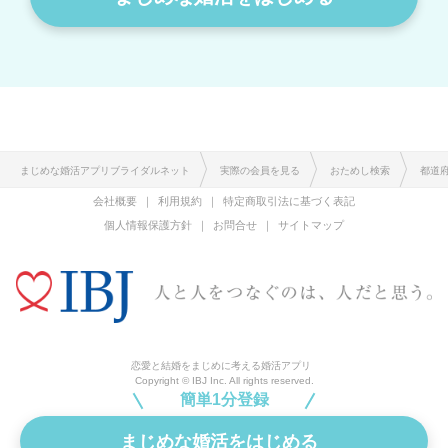
まじめな婚活アプリブライダルネット
実際の会員を見る
おためし検索
都道
会社概要
利用規約
特定商取引法に基づく表記
個人情報保護方針
お問合せ
サイトマップ
恋愛と結婚をまじめに考える婚活アプリ
Copyright © IBJ Inc. All rights reserved.
簡単1分登録
まじめな婚活をはじめる