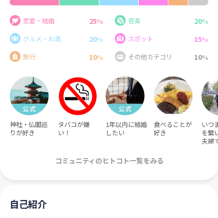
25
20
恋愛・結婚
音楽
%
%
20
15
グルメ・お酒
スポット
%
%
10
10
旅行
その他カテゴリ
%
%
神社・仏閣巡
タバコが嫌
1年以内に結婚
食べることが
いつ
りが好き
い！
したい
好き
を繋
夫婦
コミュニティのヒトコト一覧をみる
自己紹介