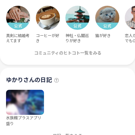
真剣に結婚考
コーヒーが好
神社・仏閣巡
猫が好き
恋人
えてます
き
りが好き
でもO
コミュニティのヒトコト一覧をみる
ゆかりさんの日記
水族館プラスアプリ
盛り