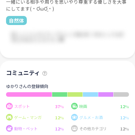
一緒にいる相手や周りを思いやり尊重する優しさを大事
にしてます(﹡ƠωƠ֦﹡)‪‪
自然体
コミュニティ
ゆかりさんの登録傾向
37
12
スポット
映画
%
%
12
12
ゲーム・マンガ
グルメ・お酒
%
%
12
12
動物・ペット
その他カテゴリ
%
%