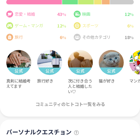
43
12
恋愛・結婚
映画
%
%
12
6
ゲーム・マンガ
スポーツ
%
%
6
18
旅行
その他カテゴリ
%
%
真剣に結婚考
旅行好き
次に付き合う
猫が好き
マン
えてます
人と結婚した
い♡
コミュニティのヒトコト一覧をみる
パーソナルクエスチョン