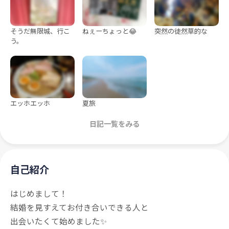
そうだ無限城、行こ
ねぇーちょっと😂
突然の徒然草的な
う。
エッホエッホ
夏旅
日記一覧をみる
自己紹介
はじめまして！
結婚を見すえてお付き合いできる人と
出会いたくて始めました✨