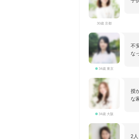
子
30歳 京都
不
な
34歳 東京
授
な
34歳 大阪
2