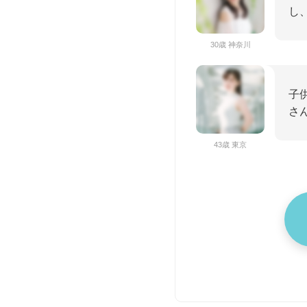
し
30歳 神奈川
子
さ
43歳 東京