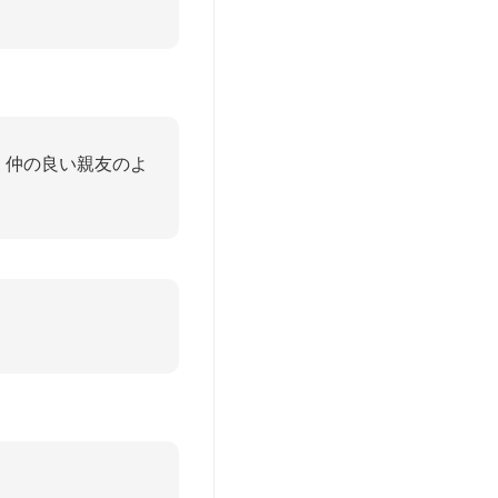
！
、仲の良い親友のよ