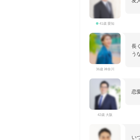
友
41歳 愛知
長
う
36歳 神奈川
恋
42歳 大阪
い