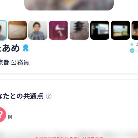
たあめ
 京都 公務員
なたとの共通点
?
個