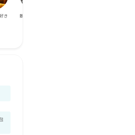
好き
散歩が好き
本屋が好き
お笑い大好き＼
(^o^)／
包