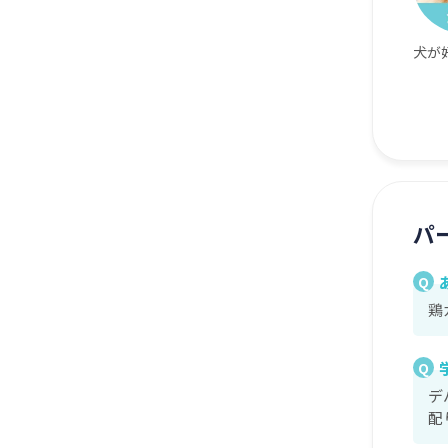
犬が
パ
Q
鶏
Q
デ
配