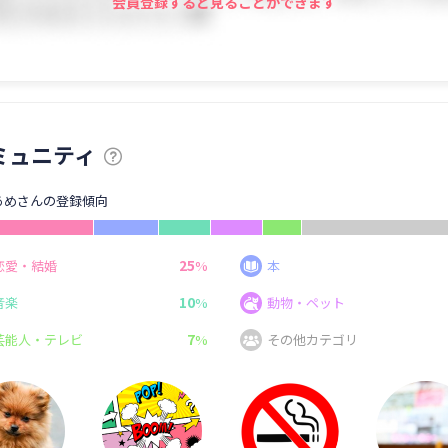
会員登録すると見ることができます
ミュニティ
あめさんの登録傾向
25
恋愛・結婚
%
本
10
音楽
%
動物・ペット
7
芸能人・テレビ
%
その他カテゴリ