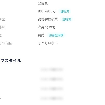
公務員
800～900万
証明済
学歴
高等学校卒業
証明済
姉妹
次男/その他
歴
再婚
独身証明済
もの有無
子どもいない
イフスタイル
人