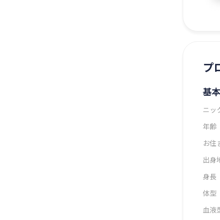
プ
基
ニッ
年齢
お住
出身
身長
体型
血液