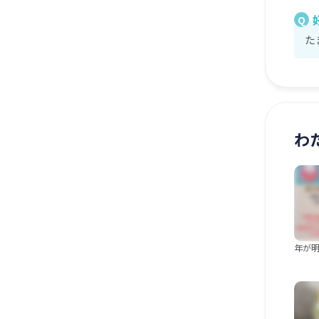
Q
た
わ
年が明