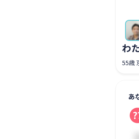
わ
55歳
あ
?