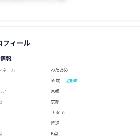
ロフィール
本情報
クネーム
わたあめ
55歳
証明済
まい
京都
地
京都
163cm
普通
型
B型