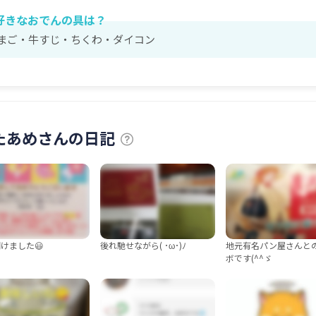
好きなおでんの具は？
まご・牛すじ・ちくわ・ダイコン
たあめさんの日記
けました😃
後れ馳せながら( ･ω･)ﾉ
地元有名パン屋さんと
ボです(^^ゞ