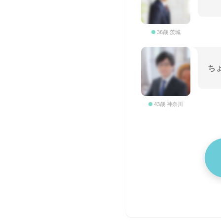
36歳 茨城
ち
43歳 神奈川