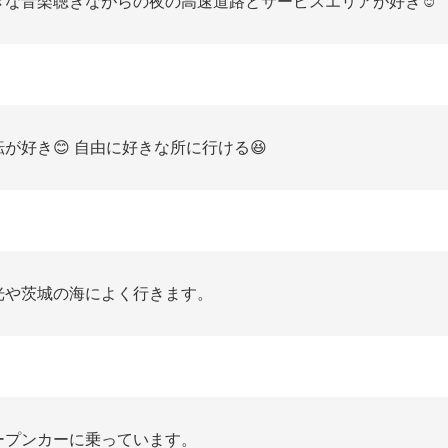
きな音楽聴きながらの夜の高速道路とサービスエリアが好き☺️
転が好き😊 自由に好きな所に行ける😆
光や茨城の海によく行きます。
ープンカーに乗っています。