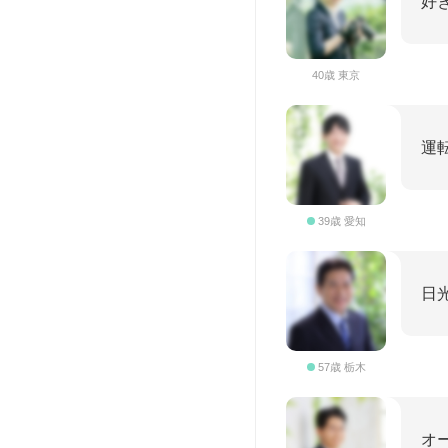
好
40歳 東京
運
39歳 愛知
日
57歳 栃木
オ