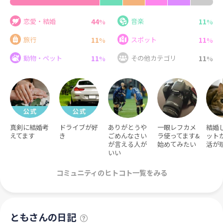
44
11
恋愛・結婚
音楽
%
%
11
11
旅行
スポット
%
%
11
11
動物・ペット
その他カテゴリ
%
%
真剣に結婚考
ドライブが好
ありがとうや
一眼レフカメ
結婚
えてます
き
ごめんなさい
ラ使ってます&
ット
が言える人が
始めてみたい
活が
いい
コミュニティのヒトコト一覧をみる
ともさんの日記