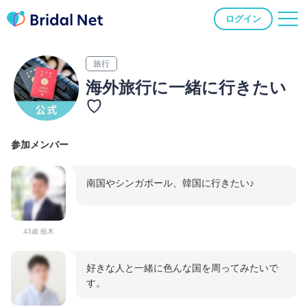
ログイン
旅行
海外旅行に一緒に行きたい
♡
参加メンバー
南国やシンガポール、韓国に行きたい♪
43歳 栃木
好きな人と一緒に色んな国を周ってみたいで
す。