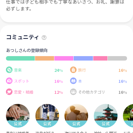
仕事では子ども相手でも丁寧なあいさつ、お礼、謝罪は
必ずします。
コミュニティ
あつしさんの登録傾向
24
16
音楽
旅行
%
%
16
16
スポット
本
%
%
12
16
恋愛・結婚
その他カテゴリ
%
%