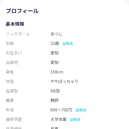
プロフィール
基本情報
ニックネーム
あつし
年齢
32歳
証明済
お住まい
愛知
出身地
愛知
身長
158cm
体型
ややぽっちゃり
血液型
AB型
職業
教師
年収
600～700万
証明済
最終学歴
大学卒業
証明済
兄弟姉妹
長男