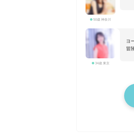
50歳 神奈川
ヨ
冒
34歳 東京