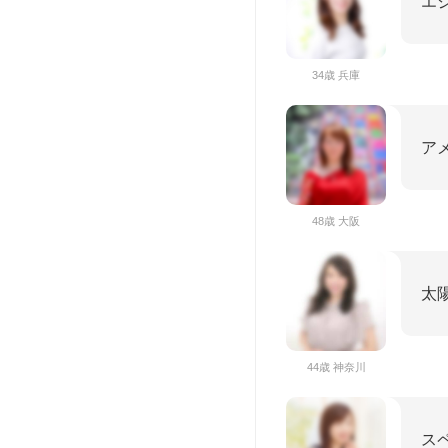
エ
34歳 兵庫
ア
48歳 大阪
太
44歳 神奈川
ス