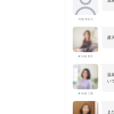
温
40歳 神奈川
露
54歳 東京
温
い
46歳 三重
ま