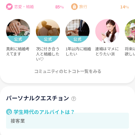
85
14
恋愛・結婚
旅行
%
%
真剣に結婚考
次に付き合う
1年以内に結婚
連絡はマメに
将来
えてます
人と結婚した
したい
とりたい派
欲し
い♡
コミュニティのヒトコト一覧をみる
パーソナルクエスチョン
学生時代のアルバイトは？
Q
接客業