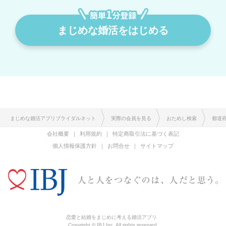
まじめな婚活をはじめる
まじめな婚活アプリブライダルネット
実際の会員を見る
おためし検索
都道
会社概要
利用規約
特定商取引法に基づく表記
個人情報保護方針
お問合せ
サイトマップ
恋愛と結婚をまじめに考える婚活アプリ
Copyright © IBJ Inc. All rights reserved.