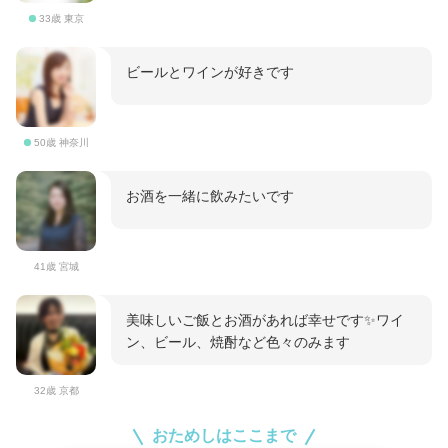
33歳 東京
ビールとワインが好きです
50歳 神奈川
お酒を一緒に飲みたいです
41歳 宮城
美味しいご飯とお酒があれば幸せです✨ワイ
ン、ビール、焼酎など色々のみます
32歳 京都
おためしはここまで