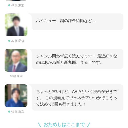
42歳 東京
ハイキュー、鋼の錬金術師など…
32歳 愛知
ジャンル問わず広く読んでます！ 最近好きな
のはあかね噺と新九郎、奔る！です。
48歳 東京
ちょっと古いけど、ARIAという漫画が好きで
す。 この漫画見てヴェネチアいつか行こうっ
て決めて2回も行きました！
46歳 東京
おためしはここまで