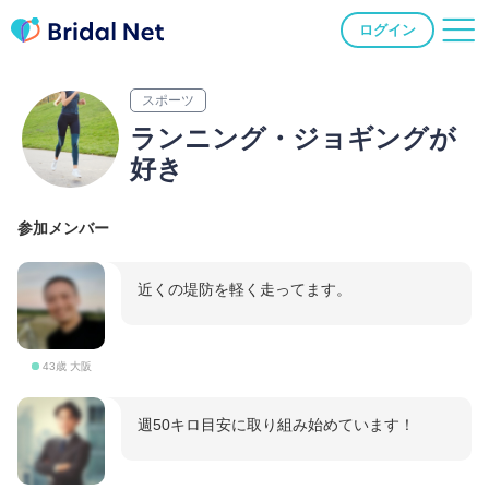
ログイン
スポーツ
ランニング・ジョギングが
好き
参加メンバー
近くの堤防を軽く走ってます。
43歳 大阪
週50キロ目安に取り組み始めています！