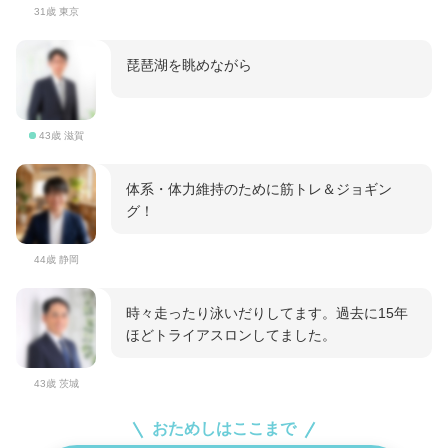
31歳 東京
琵琶湖を眺めながら
43歳 滋賀
体系・体力維持のために筋トレ＆ジョギン
グ！
44歳 静岡
時々走ったり泳いだりしてます。過去に15年
ほどトライアスロンしてました。
43歳 茨城
おためしはここまで