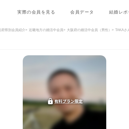
実際の会員を見る
会員データ
結婚レポ
道府県別会員紹介
近畿地方の婚活中会員
大阪府の婚活中会員（男性）
TAKA
有料プラン限定