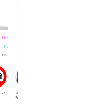
19
%
3
%
11
%
い！
スポーツ観戦が
野球が好き
自然で癒された
好き
い