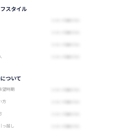
イフスタイル
人
婚について
希望時期
い方
方
引っ越し