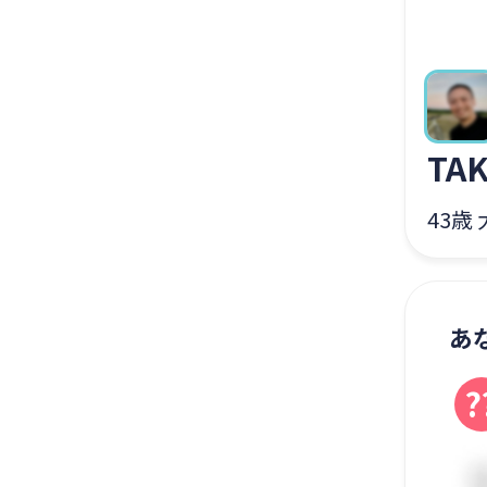
TA
43歳
あ
?