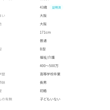
43歳
証明済
まい
大阪
地
大阪
171cm
普通
型
B型
福祉/介護
400～500万
学歴
高等学校卒業
姉妹
長男
歴
初婚
もの有無
子どもいない