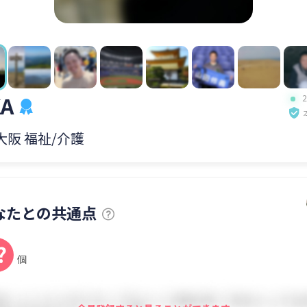
KA
 大阪 福祉/介護
なたとの共通点
?
個