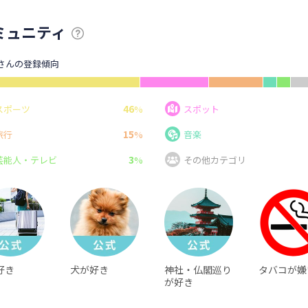
ミュニティ
Aさんの登録傾向
46
スポーツ
%
スポット
15
旅行
%
音楽
3
芸能人・テレビ
%
その他カテゴリ
好き
犬が好き
神社・仏閣巡り
タバコが嫌
が好き