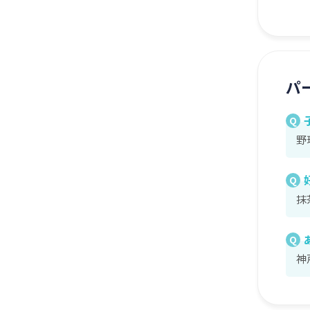
パ
Q
野
Q
抹
Q
神