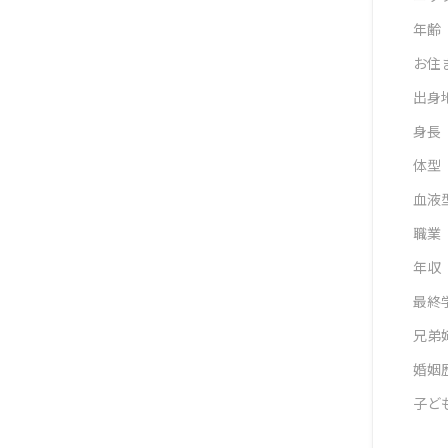
年齢
お住
出身
身長
体型
血液
職業
年収
最終
兄弟
婚姻
子ど