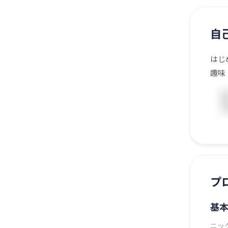
自
はじ
趣味
プ
基
ニッ