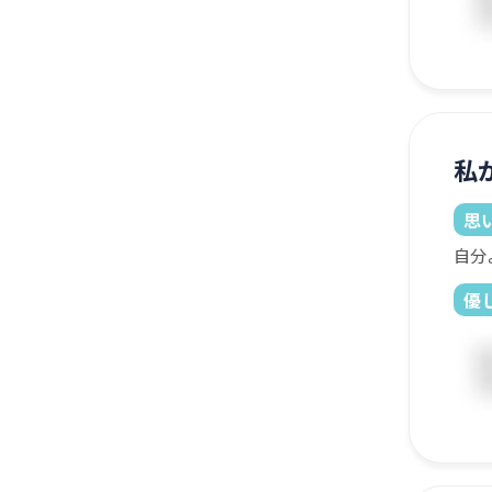
私
思
自分
優