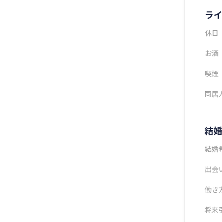
ラ
休日
お酒
喫煙
同居
結
結婚
出会
働き
将来