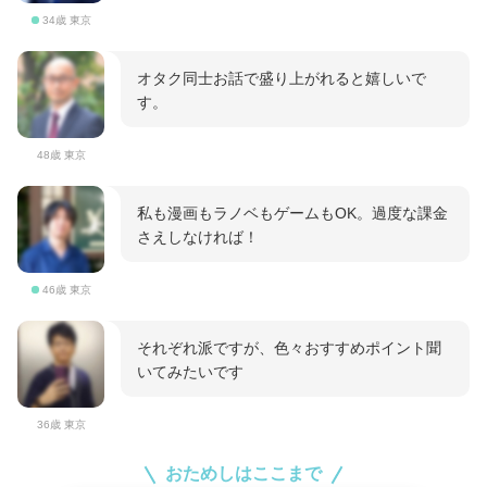
34歳 東京
オタク同士お話で盛り上がれると嬉しいで
す。
48歳 東京
私も漫画もラノベもゲームもOK。過度な課金
さえしなければ！
46歳 東京
それぞれ派ですが、色々おすすめポイント聞
いてみたいです
36歳 東京
おためしはここまで