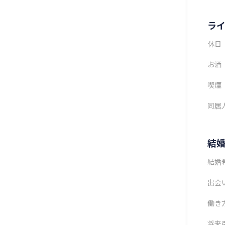
ラ
休日
お酒
喫煙
同居
結
結婚
出会
働き
将来