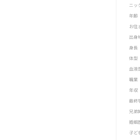
ニッ
年齢
お住
出身
身長
体型
血液
職業
年収
最終
兄弟
婚姻
子ど