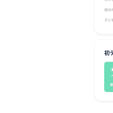
自分
子ど
初
昼