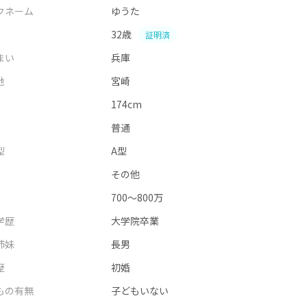
クネーム
ゆうた
32歳
証明済
まい
兵庫
地
宮崎
174cm
普通
型
A型
その他
700～800万
学歴
大学院卒業
姉妹
長男
歴
初婚
もの有無
子どもいない