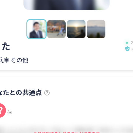
うた
 兵庫 その他
なたとの共通点
?
個