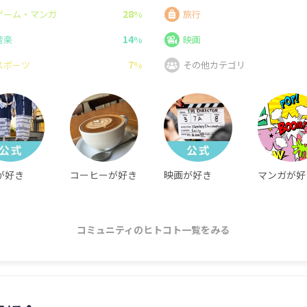
28
ゲーム・マンガ
%
旅行
14
音楽
%
映画
7
スポーツ
%
その他カテゴリ
が好き
コーヒーが好き
映画が好き
マンガが好
コミュニティのヒトコト一覧をみる