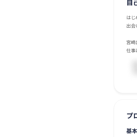
自
はじ
出会
宮崎
仕事
プ
基