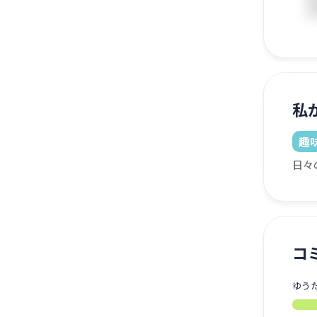
私
趣
日々
コ
ゆう