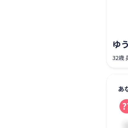
ゆ
32歳
あ
?