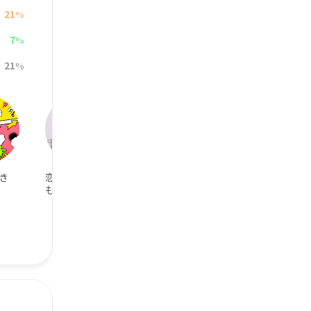
21
%
7
%
21
%
き
恋人がオタクで
野球が好き
YouTube
もOK