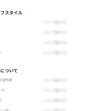
イフスタイル
人
婚について
希望時期
い方
方
引っ越し