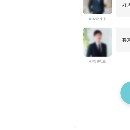
好
42歳 東京
将
43歳 和歌山