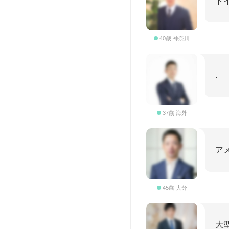
ト
40歳 神奈川
.
37歳 海外
ア
45歳 大分
大