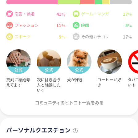
41
17
恋愛・結婚
ゲーム・マンガ
%
%
11
5
ファッション
映画
%
%
5
17
スポーツ
その他カテゴリ
%
%
真剣に結婚考
次に付き合う
犬が好き
コーヒーが好
タバ
えてます
人と結婚した
き
い！
い♡
コミュニティのヒトコト一覧をみる
パーソナルクエスチョン