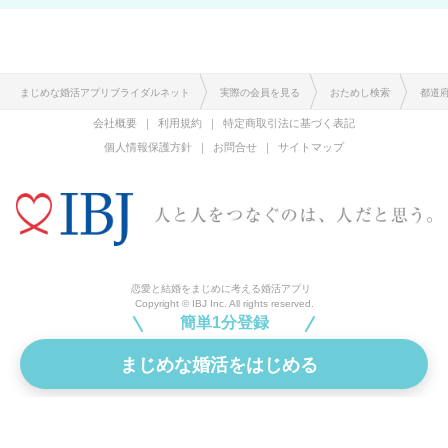
まじめな婚活アプリブライダルネット
実際の会員を見る
おためし検索
都道
会社概要
利用規約
特定商取引法に基づく表記
個人情報保護方針
お問合せ
サイトマップ
恋愛と結婚をまじめに考える婚活アプリ
Copyright © IBJ Inc. All rights reserved.
簡単1分登録
まじめな婚活をはじめる